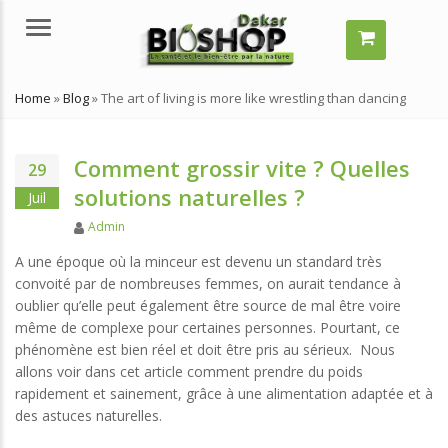
Menu
Home
»
Blog
»
The art of living is more like wrestling than dancing
Comment grossir vite ? Quelles
29
solutions naturelles ?
Juil
Author
Admin
A une époque où la minceur est devenu un standard très
convoité par de nombreuses femmes, on aurait tendance à
mment grossir vite ?
Comment grossir vite ?
oublier qu’elle peut également être source de mal être voire
elles solutions naturelles ?
Quelles solutions naturelles ?
même de complexe pour certaines personnes. Pourtant, ce
llet 29, 2024
juillet 29, 2024
phénomène est bien réel et doit être pris au sérieux. Nous
allons voir dans cet article comment prendre du poids
’est-ce qu’un remède
Qu’est-ce qu’un remède
rapidement et sainement, grâce à une alimentation adaptée et à
turel ?
naturel ?
des astuces naturelles.
llet 29, 2024
juillet 29, 2024