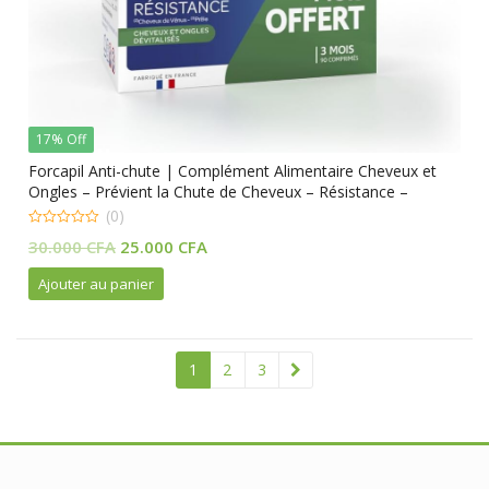
17% Off
Forcapil Anti-chute | Complément Alimentaire Cheveux et
Ongles – Prévient la Chute de Cheveux – Résistance –
Croissance | 3 mois – 90 comprimés
(0)
0
Le
Le
30.000
CFA
25.000
CFA
out
of
prix
prix
5
Ajouter au panier
initial
actuel
était :
est :
30.000 CFA.
25.000 CFA.
1
2
3