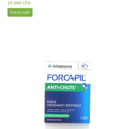
25.000
CFA
out
of
5
Lire la suite