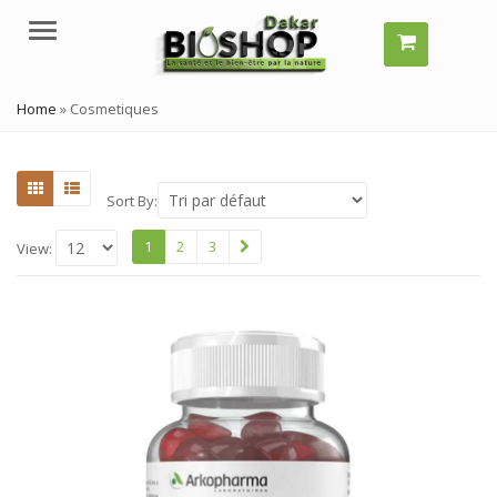
Menu
Home
»
Cosmetiques
Sort By:
1
2
3
View: