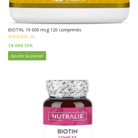
BIOTIN, 10 000 mcg 120 comprimés
(0)
0
18.000
CFA
out
of
5
Ajouter au panier