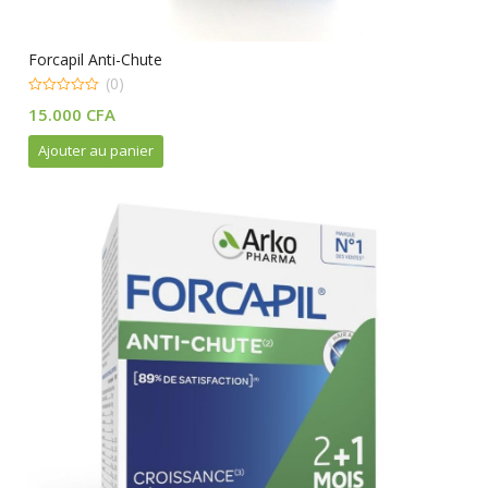
Forcapil Anti-Chute
(0)
0
15.000
CFA
out
of
5
Ajouter au panier