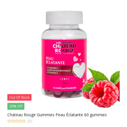
25.000 CFA.
18.000 CFA.
Out Of Stock
28% Off
Chateau Rouge Gummies Peau Éclatante 60 gummies
(0)
0