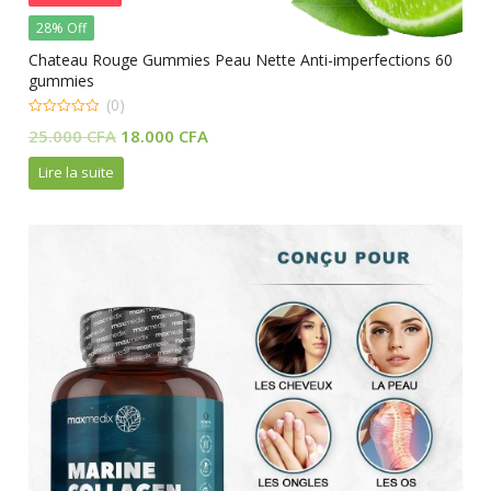
28% Off
Chateau Rouge Gummies Peau Nette Anti-imperfections 60
gummies
(0)
0
Le
Le
25.000
CFA
18.000
CFA
out
of
prix
prix
5
Lire la suite
initial
actuel
était :
est :
25.000 CFA.
18.000 CFA.