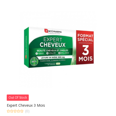
Out Of Stock
Expert Cheveux 3 Mois
(0)
0