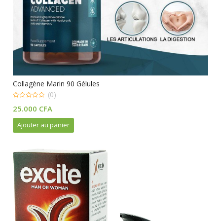
Collagène Marin 90 Gélules
(0)
0
25.000
CFA
out
of
5
Ajouter au panier