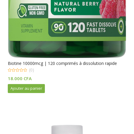
Biotine 10000mcg | 120 comprimés à dissolution rapide
(0)
0
18.000
CFA
out
of
5
Ajouter au panier