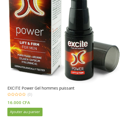
EXCITE Power Gel hommes puissant
(0)
0
16.000
CFA
out
of
5
Ajouter au panier