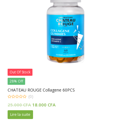
Out Of Stock
28% Off
CHATEAU ROUGE Collagene 60PCS
(0)
0
Le
Le
25.000
CFA
18.000
CFA
out
of
prix
prix
5
Lire la suite
initial
actuel
était :
est :