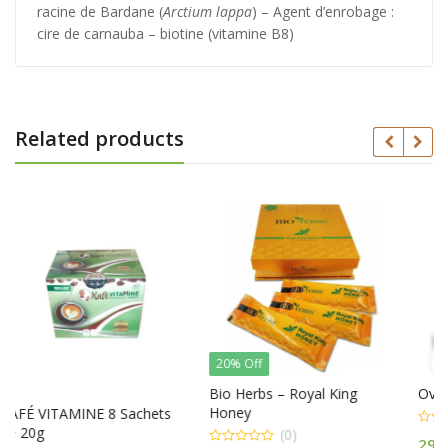
racine de Bardane (
Arctium lappa
) – Agent d’enrobage :
cire de carnauba – biotine (vitamine B8)
Related products
20% Off
Bio Herbs – Royal King
Ovocyplus – 60 Gellules
Honey
ets
(0)
(0)
0
29.000
CFA
out