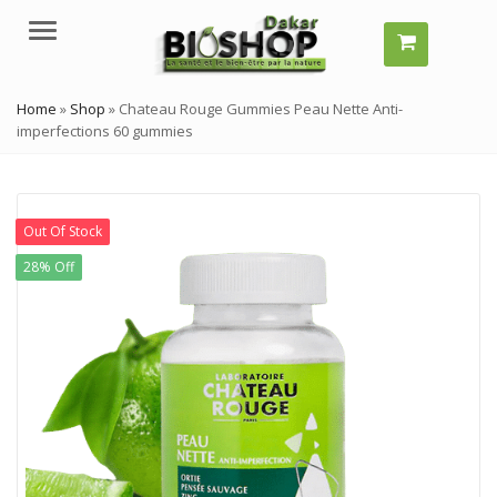
Menu
Home
»
Shop
»
Chateau Rouge Gummies Peau Nette Anti-
imperfections 60 gummies
Out Of Stock
28% Off