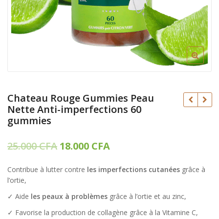
Chateau Rouge Gummies Peau
Nette Anti-imperfections 60
gummies
Le
Le
25.000
CFA
18.000
CFA
25.000
CFA
prix
prix
18.000
25.000
CFA
CFA
Contribue à lutter contre
les imperfections cutanées
grâce à
initial
actuel
18.000
CFA
l’ortie,
était :
est :
✓ Aide
les peaux à problèmes
grâce à l’ortie et au zinc,
25.000 CFA.
18.000 CFA.
✓ Favorise la production de collagène grâce à la Vitamine C,