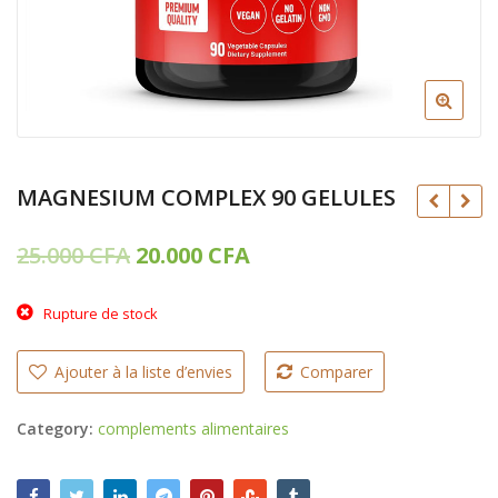
MAGNESIUM COMPLEX 90 GELULES
Le
Le
25.000
CFA
20.000
CFA
prix
prix
Rupture de stock
initial
actuel
25.000
32.000
CFA
CFA
était :
est :
Ajouter à la liste d’envies
Comparer
18.000
25.000
CFA
CFA
25.000 CFA.
20.000 CFA.
Category:
complements alimentaires