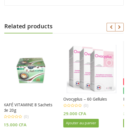
Related products
Out Of Stock
20% Off
Ovocyplus – 60 Gellules
BONBON kingsman
achets
(0)
(0)
0
0
Le
29.000
CFA
20.000
CFA
16.000
CF
out
out
of
of
prix
5
5
Ajouter au panier
Lire la suite
initial