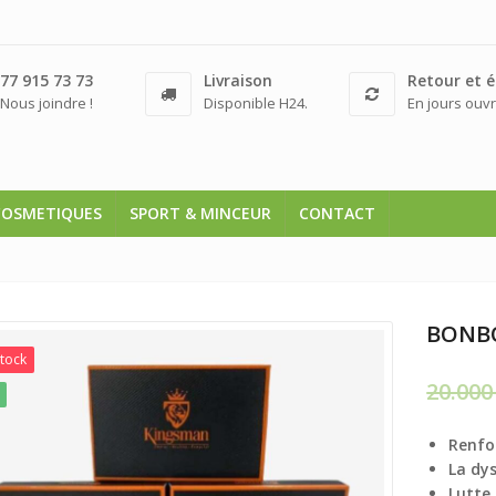
77 915 73 73
Livraison
Retour et 
Nous joindre !
Disponible H24.
En jours ouvr
COSMETIQUES
SPORT & MINCEUR
CONTACT
BONB
Stock
20.00
Renfor
La dys
Lutte 