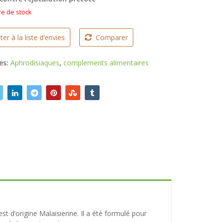
était :
est :
e de stock
20.000 CFA.
16.000 CFA.
ter à la liste d’envies
Comparer
es:
Aphrodisiaques
,
complements alimentaires
d’origine Malaisienne. Il a été formulé pour