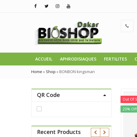
ACCUEIL
APHRODISIAQUES
FERTILITES
Home
»
Shop
»
BONBON kingsman
QR Code
Out Of 
20% Off
Recent Products