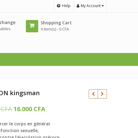
Help
My Account
échange
Shopping Cart
ables.
0 item(s) -
0
CFA
ON kingsman
Le
Le
0
CFA
16.000
CFA
prix
prix
20.000
CFA
CFA
cer le corps en général.
initial
actuel
18.000
CFA
fonction sexuelle,
contre l’éjaculation précoce