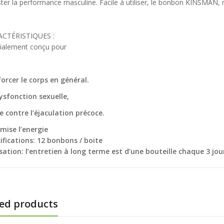
initial
prix
initial
prix
ter la performance masculine. Facile à utiliser, le bonbon KINSMAN, ne 
OVOMA Zinc
était :
actuel
Nutricost CoQ10
était :
actuel
isglycinate 15 mg +
25.000 CFA.
est :
200mg, 60 Vegetarian
25.000 CFA.
est :
Le
Le
itamine B6, 120
5.000
CFA
18.000 CFA.
Capsules
25.000
CFA
20.000 CFA.
CTÉRISTIQUES :
prix
Le
prix
Le
élules, Actif breveté
0.000
CFA
18.000
CFA
ialement conçu pour
initial
prix
initial
prix
RAACS®, Immunité
était :
actuel
était :
actuel
 Acné,
25.000 CFA.
est :
25.000 CFA.
est :
orcer le corps en général.
20.000 CFA.
18.000 CFA.
ysfonction sexuelle,
e contre l’éjaculation précoce.
mise l’energie
ifications: 12 bonbons / boite
isation: l’entretien à long terme est d’une bouteille chaque 3 jou
ed products