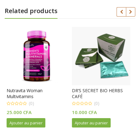
Related products
an
DR’S SECRET BIO HERBS
Performance sexuel
CAFÉ
Chocolat 12 pcs
(0)
(0)
0
0
10.000
CFA
15.000
CFA
out
out
of
of
5
5
ier
Ajouter au panier
Ajouter au panier