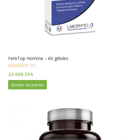
FertiTop Homme – 60 gélules
(0)
0
23.000
CFA
out
of
5
Ajouter au panier