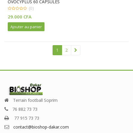
OVOCYPLUS 60 CAPSULES
(0)
0
29.000
CFA
out
of
5
Ajouter au panier
1
2
Terrain football Soprim
76 882 73 73
77 915 73 73
contact@bioshop-dakar.com