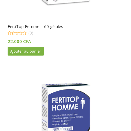
FertiTop Femme – 60 gélules
(0)
0
22.000
CFA
out
of
5
Ajouter au panier