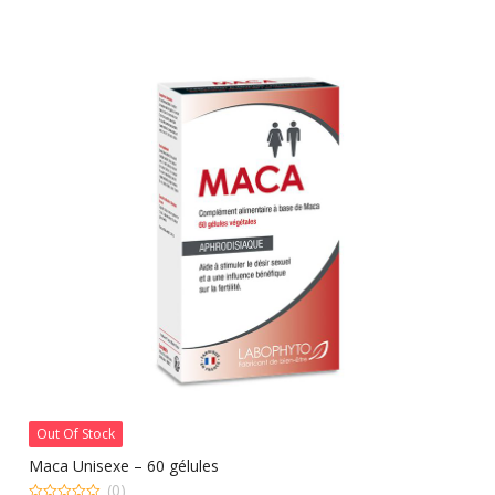
32.000 CFA.
27.000 CFA.
Out Of Stock
Maca Unisexe – 60 gélules
(0)