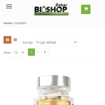
Menu
Home
»
Fertilités
Sort By:
1
2
View: