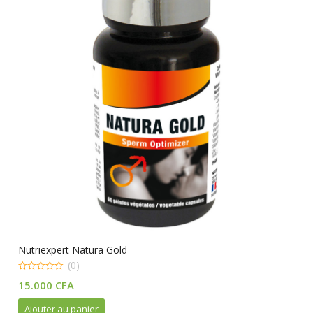
Nutriexpert Natura Gold
(0)
0
15.000
CFA
out
of
5
Ajouter au panier