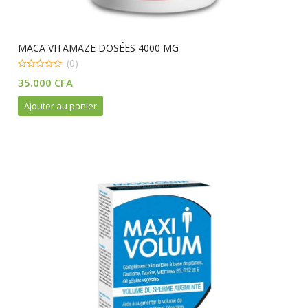
MACA VITAMAZE DOSÉES 4000 MG
(0)
0
35.000
CFA
out
of
5
Ajouter au panier