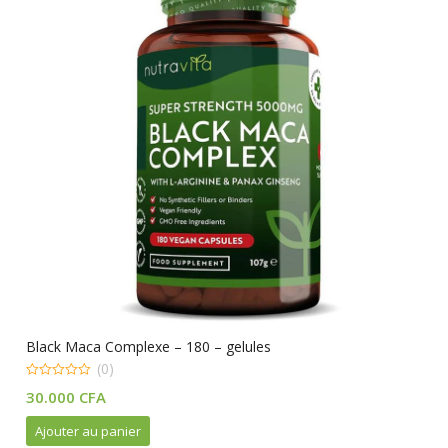
Black Maca Complexe – 180 – gelules
(0)
0
30.000
CFA
out
of
5
Ajouter au panier