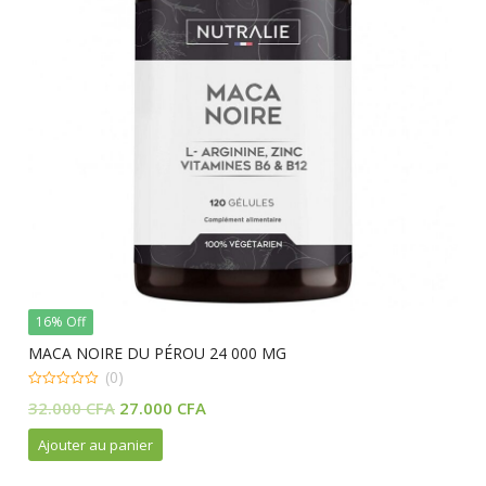
16% Off
MACA NOIRE DU PÉROU 24 000 MG
(0)
0
Le
Le
32.000
CFA
27.000
CFA
out
of
prix
prix
5
Ajouter au panier
initial
actuel
était :
est :