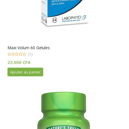
Maxi Volum 60 Gelules
(0)
0
23.000
CFA
out
of
5
Ajouter au panier