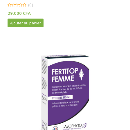
(0)
0
29.000
CFA
out
of
5
Ajouter au panier