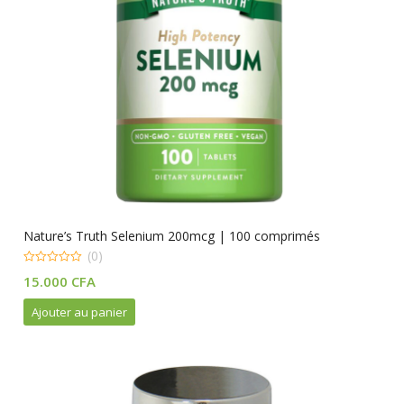
Nature’s Truth Selenium 200mcg | 100 comprimés
(0)
0
15.000
CFA
out
of
5
Ajouter au panier