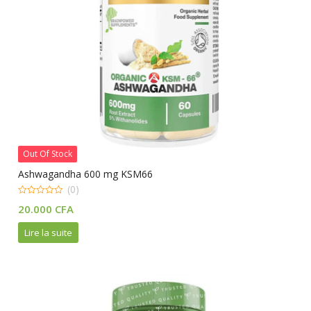
Out Of Stock
Ashwagandha 600 mg KSM66
(0)
0
20.000
CFA
out
of
5
Lire la suite