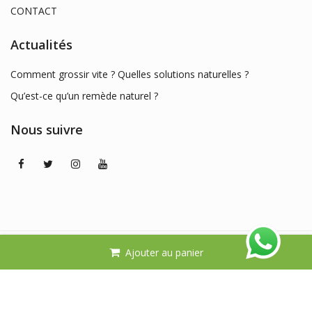
CONTACT
Actualités
Comment grossir vite ? Quelles solutions naturelles ?
Qu’est-ce qu’un remède naturel ?
Nous suivre
© 2026
BIOSHOP DAKAR
. All Rights Reserved. -
Mentions
Ajouter au panier
légales