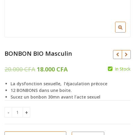
BONBON BIO Masculin
Le
Le
20.000
CFA
18.000
CFA
In Stock
prix
prix
20.000
CFA
CFA
La dysfonction sexuelle, l’éjaculation précoce
initial
actuel
16.000
CFA
12 BONBONS dans une boite.
était :
est :
Sucez un bonbon 30mn avant l’acte sexuel
20.000 CFA.
18.000 CFA.
BONBON BIO Masculin quantity