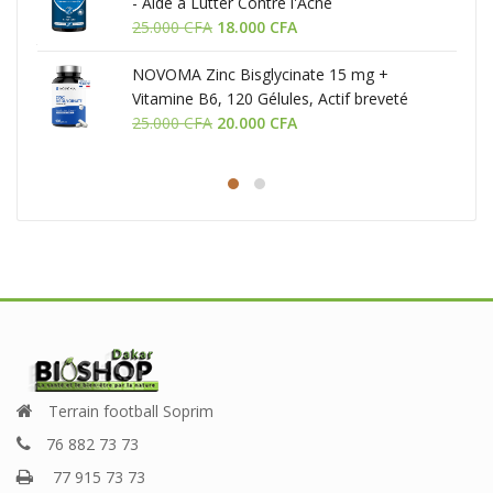
- Aide à Lutter Contre l'Acne
était :
est :
Le
Le
25.000
CFA
23.000 CFA.
18.000
CFA
17.000 CFA.
prix
prix
NOVOMA Zinc Bisglycinate 15 mg +
initial
actuel
Vitamine B6, 120 Gélules, Actif breveté
était :
est :
Le
Le
TRAACS®, Immunité & Acné,
25.000
CFA
25.000 CFA.
20.000
CFA
18.000 CFA.
prix
prix
initial
actuel
était :
est :
25.000 CFA.
20.000 CFA.
Terrain football Soprim
76 882 73 73
77 915 73 73