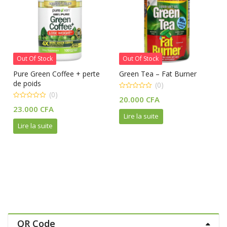
Out Of Stock
Out Of Stock
Pure Green Coffee + perte
Green Tea – Fat Burner
de poids
(0)
(0)
0
20.000
CFA
out
0
of
23.000
CFA
out
5
Lire la suite
of
5
Lire la suite
QR Code