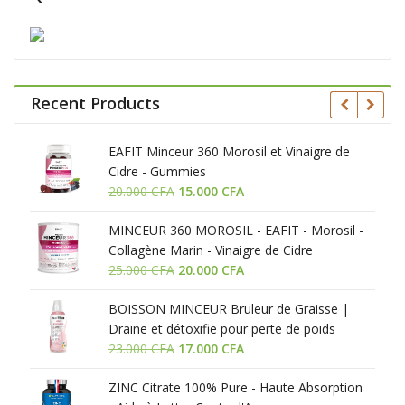
Recent Products
eté
EAFIT Minceur 360 Morosil et Vinaigre de
Cidre - Gummies
Le
Le
20.000
CFA
15.000
CFA
prix
prix
MINCEUR 360 MOROSIL - EAFIT - Morosil -
initial
actuel
Collagène Marin - Vinaigre de Cidre
était :
est :
Le
Le
25.000
CFA
20.000 CFA.
20.000
CFA
15.000 CFA.
prix
prix
BOISSON MINCEUR Bruleur de Graisse |
initial
actuel
Draine et détoxifie pour perte de poids
était :
est :
Le
Le
efficace
23.000
CFA
25.000 CFA.
17.000
CFA
20.000 CFA.
prix
prix
ZINC Citrate 100% Pure - Haute Absorption
initial
actuel