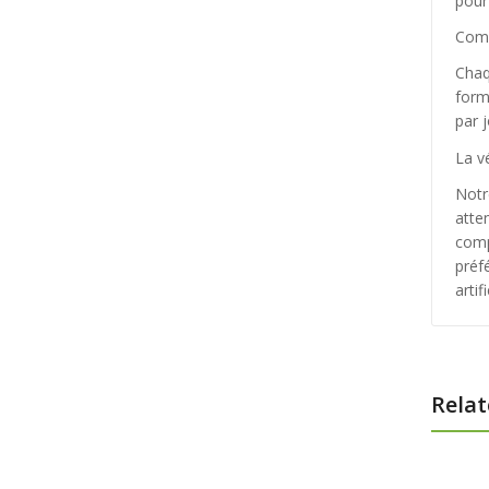
pour 
Comp
Chaq
form
par 
La v
Notr
atte
comp
préfé
artif
Relat