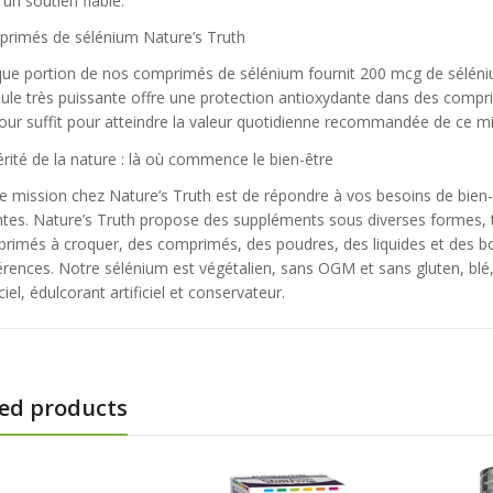
un soutien fiable.
rimés de sélénium Nature’s Truth
ue portion de nos comprimés de sélénium fournit 200 mcg de séléniu
ule très puissante offre une protection antioxydante dans des compr
jour suffit pour atteindre la valeur quotidienne recommandée de ce mi
érité de la nature : là où commence le bien-être
e mission chez Nature’s Truth est de répondre à vos besoins de bien-
ntes. Nature’s Truth propose des suppléments sous diverses formes, t
rimés à croquer, des comprimés, des poudres, des liquides et des bo
rences. Notre sélénium est végétalien, sans OGM et sans gluten, blé, la
iciel, édulcorant artificiel et conservateur.
ed products