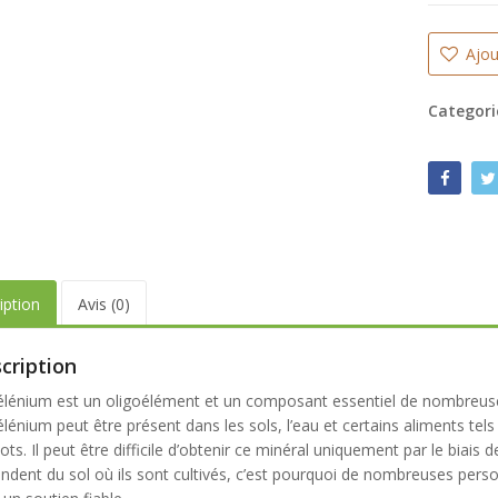
initial
prix
initial
prix
OVOMA Zinc
était :
actuel
Nutricost CoQ10
était :
actuel
isglycinate 15 mg +
25.000 CFA.
est :
200mg, 60 Vegetarian
25.000 CFA.
est :
Ajou
Le
Le
itamine B6, 120
5.000
CFA
18.000 CFA.
Capsules
25.000
CFA
20.000 CFA.
prix
Le
prix
Le
élules, Actif breveté
0.000
CFA
18.000
CFA
Categori
initial
prix
initial
prix
RAACS®, Immunité
était :
actuel
était :
actuel
 Acné,
25.000 CFA.
est :
25.000 CFA.
est :
20.000 CFA.
18.000 CFA.
iption
Avis (0)
cription
élénium est un oligoélément et un composant essentiel de nombreuse
lénium peut être présent dans les sols, l’eau et certains aliments tels
ots. Il peut être difficile d’obtenir ce minéral uniquement par le biais
ndent du sol où ils sont cultivés, c’est pourquoi de nombreuses per