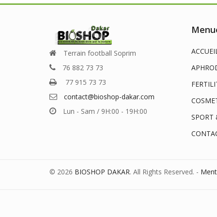
Menue
ACCUEI
Terrain football Soprim
76 882 73 73
APHROD
77 915 73 73
FERTILI
contact@bioshop-dakar.com
COSME
Lun - Sam / 9H:00 - 19H:00
SPORT 
CONTA
© 2026
BIOSHOP DAKAR
. All Rights Reserved. -
Ment