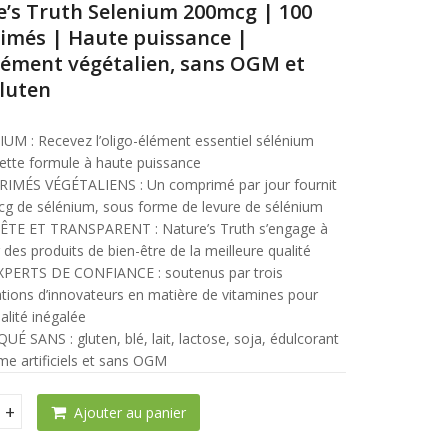
’s Truth Selenium 200mcg | 100
CFA
imés | Haute puissance |
CFA
ément végétalien, sans OGM et
luten
UM : Recevez l’oligo-élément essentiel sélénium
ette formule à haute puissance
IMÉS VÉGÉTALIENS : Un comprimé par jour fournit
g de sélénium, sous forme de levure de sélénium
TE ET TRANSPARENT : Nature’s Truth s’engage à
r des produits de bien-être de la meilleure qualité
XPERTS DE CONFIANCE : soutenus par trois
tions d’innovateurs en matière de vitamines pour
alité inégalée
UÉ SANS : gluten, blé, lait, lactose, soja, édulcorant
me artificiels et sans OGM
Ajouter au panier
 Truth Selenium 200mcg | 100 comprimés quantity