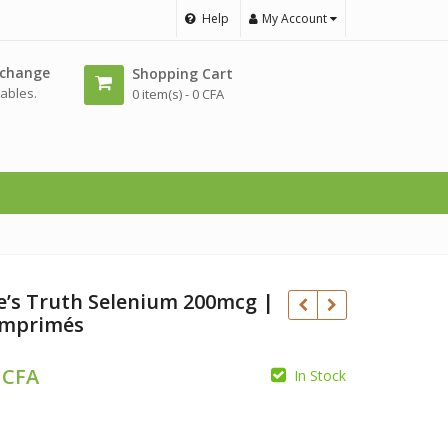
Help
My Account
échange
Shopping Cart
ables.
0 item(s) -
0
CFA
e’s Truth Selenium 200mcg |
omprimés
0
CFA
In Stock