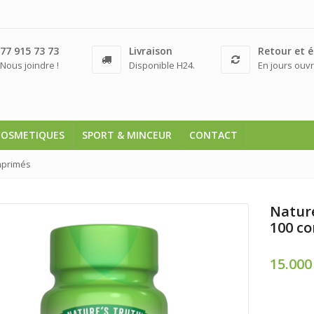
77 915 73 73
Livraison
Retour et 
Nous joindre !
Disponible H24.
En jours ouvr
COSMETIQUES
SPORT & MINCEUR
CONTACT
mprimés
Natur
100 c
15.00