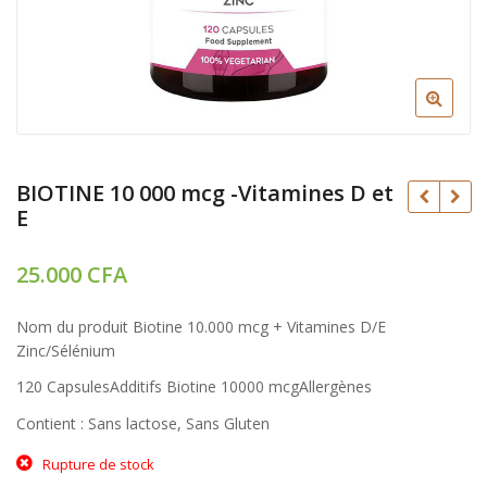
BIOTINE 10 000 mcg -Vitamines D et
E
25.000
CFA
40.000
CFA
35.000
CFA
CFA
Nom du produit ‎Biotine 10.000 mcg + Vitamines D/E
Zinc/Sélénium
120 CapsulesAdditifs ‎Biotine 10000 mcgAllergènes
‎Contient : Sans lactose, Sans Gluten
Rupture de stock