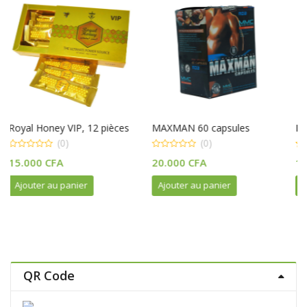
12 pièces
MAXMAN 60 capsules
Herbal Café Bio Nature
(0)
(0)
0
0
20.000
CFA
10.000
CFA
out
out
of
of
5
5
Ajouter au panier
Ajouter au panier
QR Code