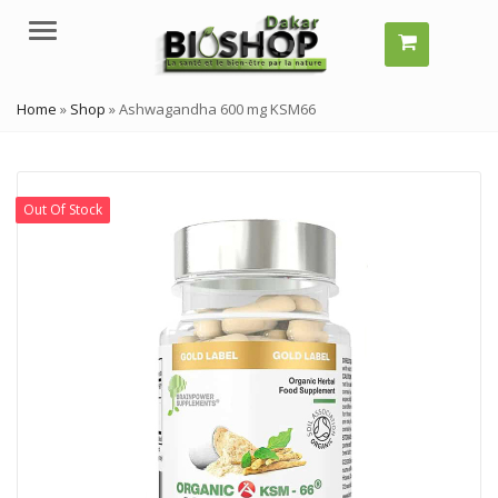
Menu
Home
»
Shop
»
Ashwagandha 600 mg KSM66
Out Of Stock