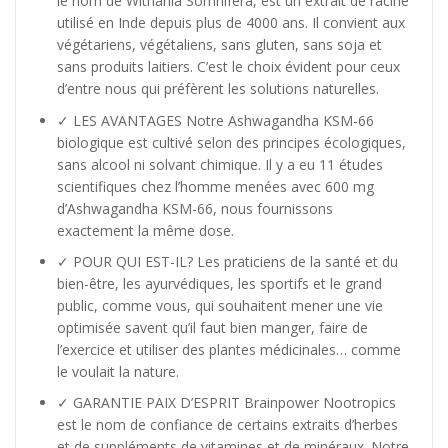
le nom de Withania Somnifera, est un extrait de racine
utilisé en Inde depuis plus de 4000 ans. Il convient aux
végétariens, végétaliens, sans gluten, sans soja et
sans produits laitiers. C’est le choix évident pour ceux
d’entre nous qui préfèrent les solutions naturelles.
✓ LES AVANTAGES Notre Ashwagandha KSM-66
biologique est cultivé selon des principes écologiques,
sans alcool ni solvant chimique. Il y a eu 11 études
scientifiques chez l’homme menées avec 600 mg
d’Ashwagandha KSM-66, nous fournissons
exactement la même dose.
✓ POUR QUI EST-IL? Les praticiens de la santé et du
bien-être, les ayurvédiques, les sportifs et le grand
public, comme vous, qui souhaitent mener une vie
optimisée savent qu’il faut bien manger, faire de
l’exercice et utiliser des plantes médicinales… comme
le voulait la nature.
✓ GARANTIE PAIX D’ESPRIT Brainpower Nootropics
est le nom de confiance de certains extraits d’herbes
et de suppléments de vitamines et de minéraux. Notre