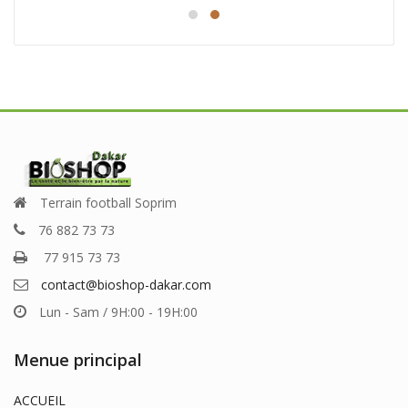
était :
est :
25.000 CFA.
18.000 CFA.
CFA.
Terrain football Soprim
76 882 73 73
77 915 73 73
contact@bioshop-dakar.com
Lun - Sam / 9H:00 - 19H:00
Menue principal
ACCUEIL