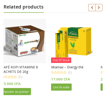
Related products
Out Of Stock
 8
Vitamax – Energy thé
Nutravita Man Multivitami
(0)
(0)
0
0
17.000
CFA
25.000
CFA
out
out
of
of
5
5
Lire la suite
Ajouter au panier