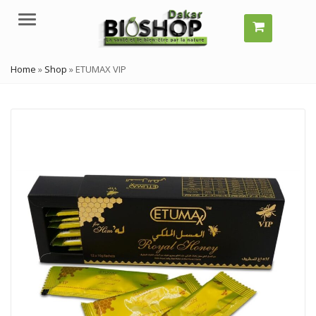
Menu
Home
»
Shop
»
ETUMAX VIP