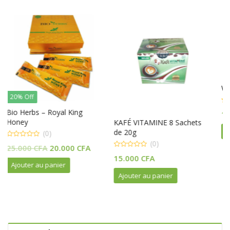
Wonderful Honey V.I.P
(0)
0
g
15.000
CFA
out
KAFÉ VITAMINE 8 Sachets
of
5
Ajouter au panier
de 20g
(0)
Le
CFA
0
15.000
CFA
prix
out
of
actuel
5
Ajouter au panier
est :
CFA.
20.000 CFA.