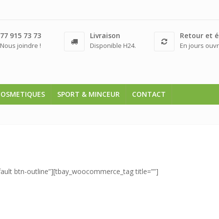
77 915 73 73
Livraison
Retour et 
Nous joindre !
Disponible H24.
En jours ouvr
COSMETIQUES
SPORT & MINCEUR
CONTACT
fault btn-outline”][tbay_woocommerce_tag title=””]