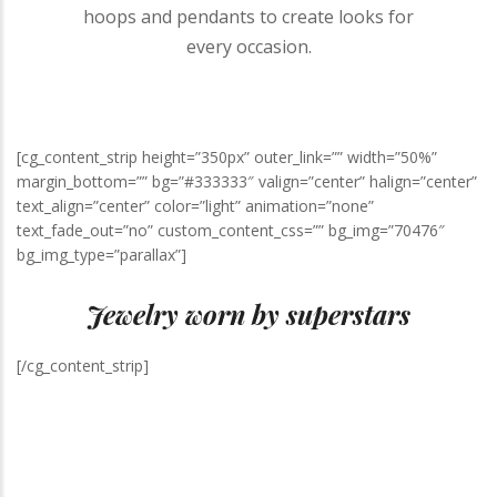
hoops and pendants to create looks for
every occasion.
[cg_content_strip height=”350px” outer_link=”” width=”50%”
margin_bottom=”” bg=”#333333″ valign=”center” halign=”center”
text_align=”center” color=”light” animation=”none”
text_fade_out=”no” custom_content_css=”” bg_img=”70476″
bg_img_type=”parallax”]
Jewelry worn by superstars
[/cg_content_strip]