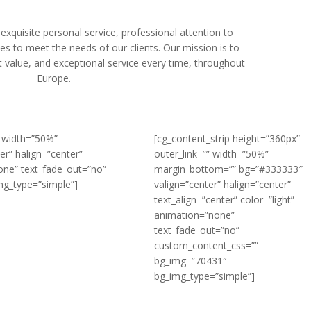
exquisite personal service, professional attention to
ices to meet the needs of our clients. Our mission is to
st value, and exceptional service every time, throughout
Europe.
Comment grossir vite
Comment grossir v
? Quelles solutions
? Quelles solutions
naturelles ?
naturelles ?
” width=”50%”
[cg_content_strip height=”360px”
juillet 29, 2024
juillet 29, 2024
r” halign=”center”
outer_link=”” width=”50%”
none” text_fade_out=”no”
margin_bottom=”” bg=”#333333″
Qu’est-ce qu’un
Qu’est-ce qu’un
g_type=”simple”]
valign=”center” halign=”center”
remède naturel ?
remède naturel ?
text_align=”center” color=”light”
juillet 29, 2024
juillet 29, 2024
animation=”none”
text_fade_out=”no”
custom_content_css=””
bg_img=”70431″
bg_img_type=”simple”]