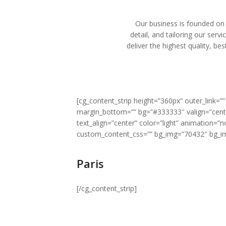
Our business is founded on 
detail, and tailoring our serv
deliver the highest quality, be
[cg_content_strip height=”360px” outer_link=”
margin_bottom=”” bg=”#333333″ valign=”cente
text_align=”center” color=”light” animation=”
custom_content_css=”” bg_img=”70432″ bg_im
Paris
[/cg_content_strip]