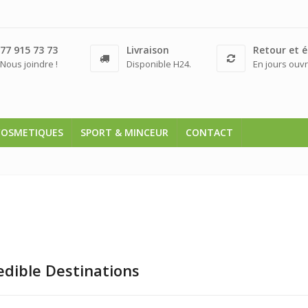
77 915 73 73
Livraison
Retour et 
Nous joindre !
Disponible H24.
En jours ouvr
COSMETIQUES
SPORT & MINCEUR
CONTACT
edible Destinations