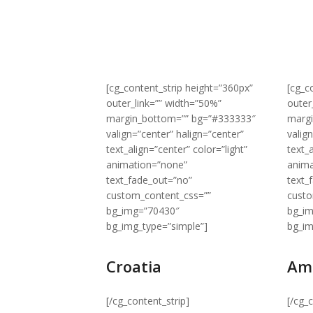
[cg_content_strip height=”360px”
[cg_c
outer_link=”” width=”50%”
outer
margin_bottom=”” bg=”#333333″
marg
valign=”center” halign=”center”
valig
text_align=”center” color=”light”
text_a
animation=”none”
anima
text_fade_out=”no”
text_
custom_content_css=””
custo
bg_img=”70430″
bg_i
bg_img_type=”simple”]
bg_im
Croatia
Am
[/cg_content_strip]
[/cg_