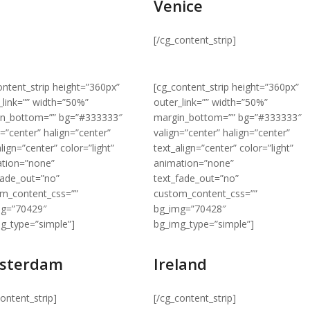
Venice
[/cg_content_strip]
ontent_strip height=”360px”
[cg_content_strip height=”360px”
_link=”” width=”50%”
outer_link=”” width=”50%”
in_bottom=”” bg=”#333333″
margin_bottom=”” bg=”#333333″
n=”center” halign=”center”
valign=”center” halign=”center”
lign=”center” color=”light”
text_align=”center” color=”light”
tion=”none”
animation=”none”
fade_out=”no”
text_fade_out=”no”
m_content_css=””
custom_content_css=””
mg=”70429″
bg_img=”70428″
g_type=”simple”]
bg_img_type=”simple”]
sterdam
Ireland
content_strip]
[/cg_content_strip]