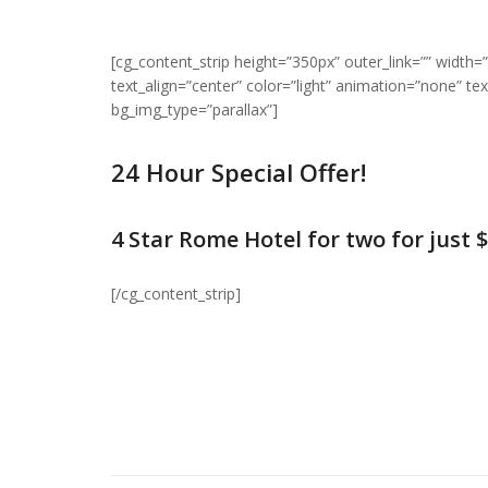
[cg_content_strip height=”350px” outer_link=”” width
text_align=”center” color=”light” animation=”none” 
bg_img_type=”parallax”]
24 Hour Special Offer!
4 Star Rome Hotel for two for just $
[/cg_content_strip]