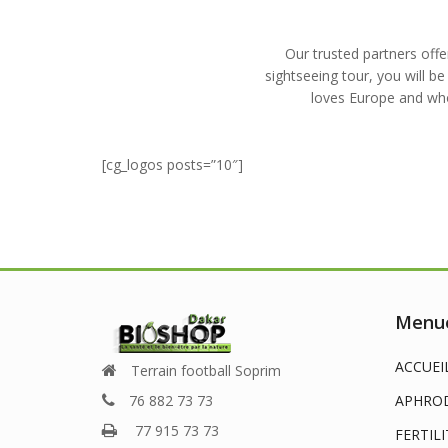
Our trusted partners offe
sightseeing tour, you will
loves Europe and who
[cg_logos posts=”10″]
Menue
ACCUEI
Terrain football Soprim
76 882 73 73
APHROD
77 915 73 73
FERTILI