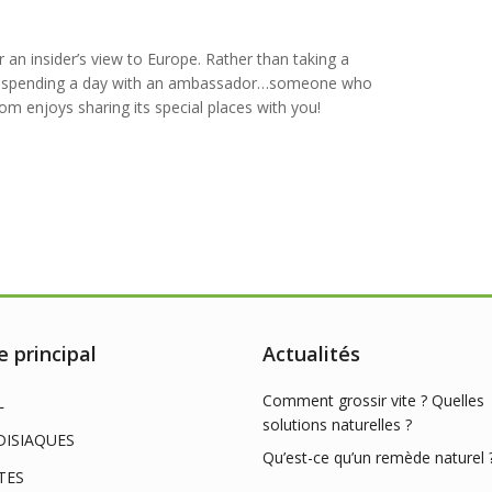
r an insider’s view to Europe. Rather than taking a
 be spending a day with an ambassador…someone who
m enjoys sharing its special places with you!
 principal
Actualités
Comment grossir vite ? Quelles
L
solutions naturelles ?
ISIAQUES
Qu’est-ce qu’un remède naturel 
TES