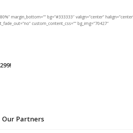
=”80%” margin_bottom=”” bg=”#333333″ valign=”center” halign=”center
text_fade_out=”no” custom_content_css=”” bg_img=”70427″
299!
Our Partners