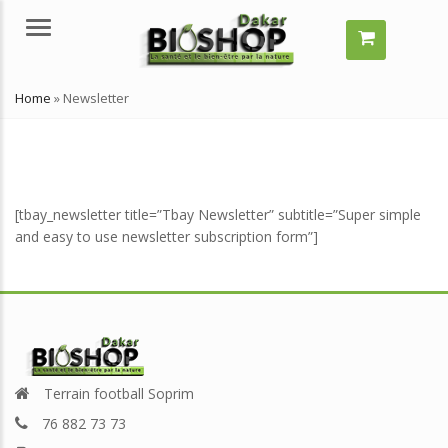
Menu
Home
»
Newsletter
[tbay_newsletter title=”Tbay Newsletter” subtitle=”Super simple
and easy to use newsletter subscription form”]
mment grossir vite ?
Comment grossir vite ?
elles solutions naturelles ?
Quelles solutions naturelles ?
llet 29, 2024
juillet 29, 2024
’est-ce qu’un remède
Qu’est-ce qu’un remède
Terrain football Soprim
turel ?
naturel ?
76 882 73 73
llet 29, 2024
juillet 29, 2024