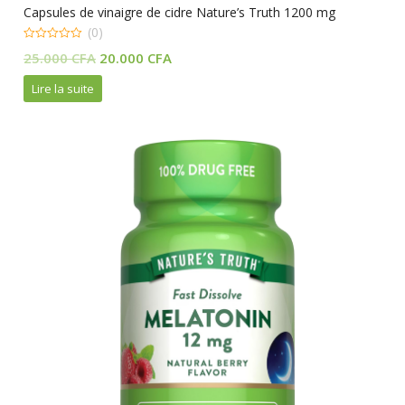
Capsules de vinaigre de cidre Nature’s Truth 1200 mg
(0)
0
Le
Le
25.000
CFA
20.000
CFA
out
of
prix
prix
5
Lire la suite
initial
actuel
était :
est :
25.000 CFA.
20.000 CFA.