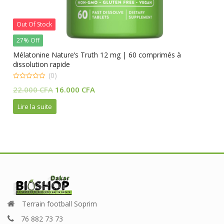
Out Of Stock
27% Off
Mélatonine Nature’s Truth 12 mg | 60 comprimés à
dissolution rapide
(0)
0
Le
Le
22.000
CFA
16.000
CFA
out
of
prix
prix
5
Lire la suite
initial
actuel
était :
est :
22.000 CFA.
16.000 CFA.
Terrain football Soprim
76 882 73 73