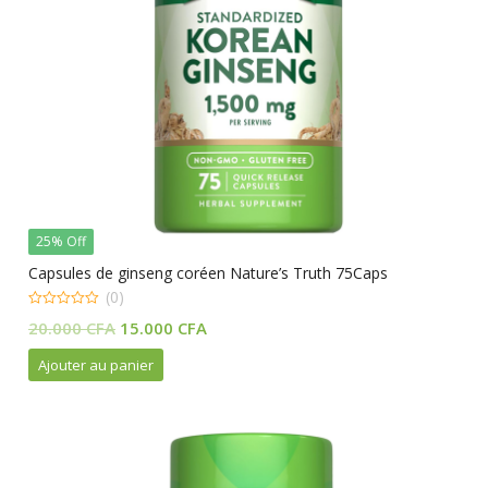
25% Off
Capsules de ginseng coréen Nature’s Truth 75Caps
(0)
0
Le
Le
20.000
CFA
15.000
CFA
out
of
prix
prix
5
Ajouter au panier
initial
actuel
était :
est :
20.000 CFA.
15.000 CFA.