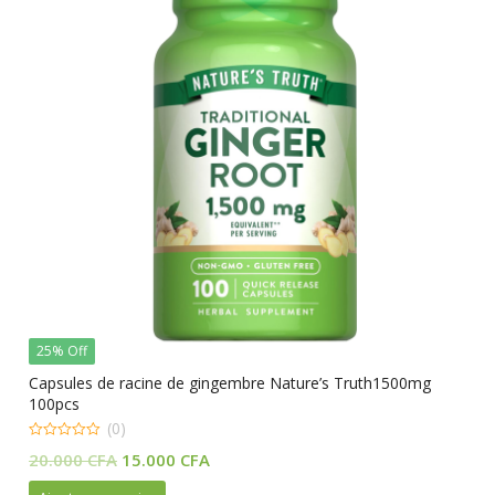
25% Off
Capsules de racine de gingembre Nature’s Truth1500mg
100pcs
(0)
0
Le
Le
20.000
CFA
15.000
CFA
out
of
prix
prix
5