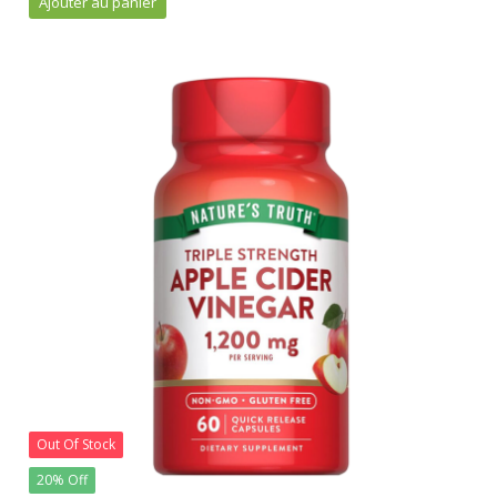
Ajouter au panier
initial
actuel
était :
est :
20.000 CFA.
15.000 CFA.
Out Of Stock
20% Off