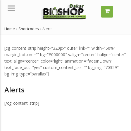
Menu
Home
»
Shortcodes
»
Alerts
[cg_content_strip height=”320px” outer_link=”” width=”50%”
margin_bottom=”” bg=”#000000″ valign=”center” halign=”center”
text_align=”center” color=”light” animation=”fadeInDown”
text_fade_out=”yes” custom_content_css=”” bg_img=”70329″
bg_img_type=”parallax”]
mment grossir vite ?
Comment grossir vite ?
Alerts
elles solutions naturelles ?
Quelles solutions naturelles ?
llet 29, 2024
juillet 29, 2024
[/cg_content_strip]
’est-ce qu’un remède
Qu’est-ce qu’un remède
turel ?
naturel ?
llet 29, 2024
juillet 29, 2024