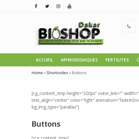
ACCUEIL
APHRODISIAQUES
FERTILITES
Home
»
Shortcodes
»
Buttons
[cg_content_strip height=”320px” outer_link=”” width
text_align=”center” color=”light” animation=”fadeIn
bg_img_type=”parallax”]
Buttons
[/cg_content_strip]