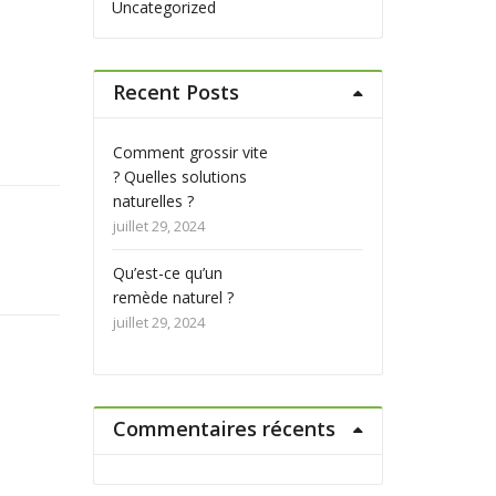
Uncategorized
Recent Posts
ite
Comment grossir vite
Comment grossir v
? Quelles solutions
? Quelles solution
naturelles ?
naturelles ?
juillet 29, 2024
juillet 29, 2024
Qu’est-ce qu’un
Qu’est-ce qu’un
remède naturel ?
remède naturel ?
juillet 29, 2024
juillet 29, 2024
Commentaires récents