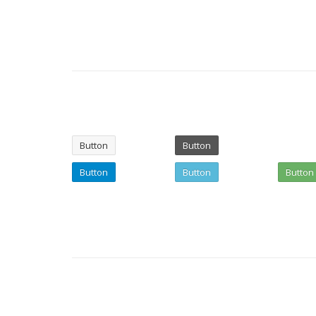
Button
Button
Button
Button
Button