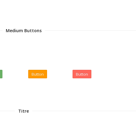
Medium Buttons
Button
Button
Titre