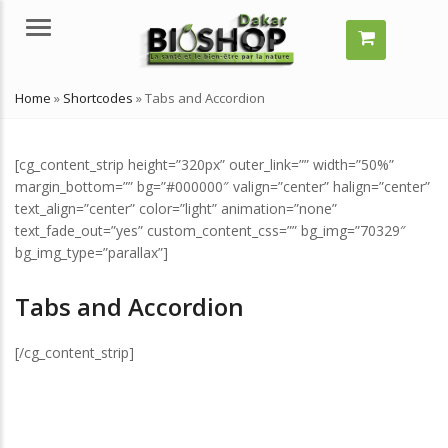
Menu
Home
»
Shortcodes
»
Tabs and Accordion
[cg_content_strip height=”320px” outer_link=”” width=”50%”
margin_bottom=”” bg=”#000000″ valign=”center” halign=”center”
text_align=”center” color=”light” animation=”none”
text_fade_out=”yes” custom_content_css=”” bg_img=”70329″
bg_img_type=”parallax”]
mment grossir vite ?
Comment grossir vite ?
Tabs and Accordion
elles solutions naturelles ?
Quelles solutions naturelles ?
llet 29, 2024
juillet 29, 2024
[/cg_content_strip]
’est-ce qu’un remède
Qu’est-ce qu’un remède
turel ?
naturel ?
llet 29, 2024
juillet 29, 2024