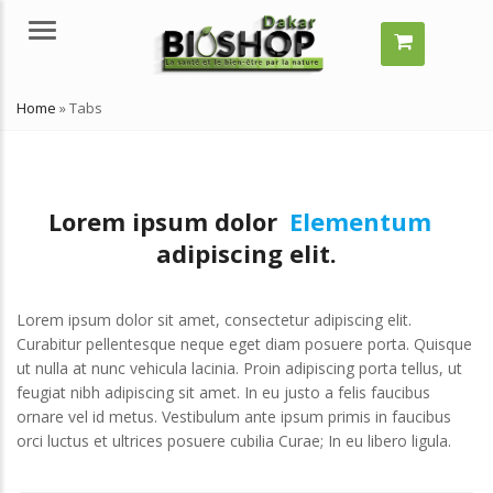
Menu
Home
»
Tabs
Lorem ipsum dolor
Elementum
adipiscing elit.
Consectetur
Lorem ipsum dolor sit amet, consectetur adipiscing elit.
mment grossir vite ?
Comment grossir vite ?
Curabitur pellentesque neque eget diam posuere porta. Quisque
elles solutions naturelles ?
Quelles solutions naturelles ?
ut nulla at nunc vehicula lacinia. Proin adipiscing porta tellus, ut
llet 29, 2024
juillet 29, 2024
feugiat nibh adipiscing sit amet. In eu justo a felis faucibus
ornare vel id metus. Vestibulum ante ipsum primis in faucibus
’est-ce qu’un remède
Qu’est-ce qu’un remède
orci luctus et ultrices posuere cubilia Curae; In eu libero ligula.
turel ?
naturel ?
llet 29, 2024
juillet 29, 2024