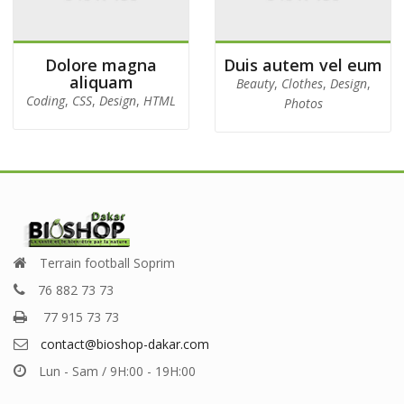
Dolore magna
Duis autem vel eum
aliquam
Beauty
,
Clothes
,
Design
,
Coding
,
CSS
,
Design
,
HTML
Photos
Terrain football Soprim
76 882 73 73
77 915 73 73
contact@bioshop-dakar.com
Lun - Sam / 9H:00 - 19H:00