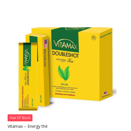
était :
est :
25.000 CFA.
20.000 CFA.
Out Of Stock
Vitamax – Energy thé