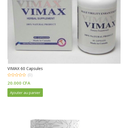
VIMAX 60 Capsules
(0)
0
20.000
CFA
out
of
5
Ajouter au panier