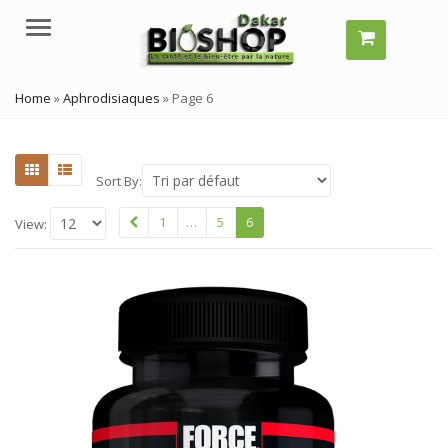
Menu
Home
»
Aphrodisiaques
»
Page 6
Sort By:
1
…
5
6
View: