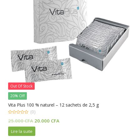
Out Of Stock
20% Off
Vita Plus 100 % naturel – 12 sachets de 2,5 g
(0)
0
Le
Le
25.000
CFA
20.000
CFA
out
of
prix
prix
5
Lire la suite
initial
actuel