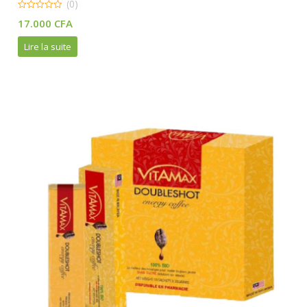
(0)
0
17.000
CFA
out
of
5
Lire la suite