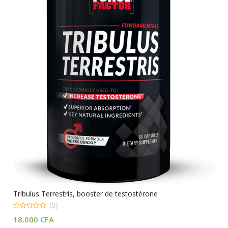
Tribulus Terrestris, booster de testostérone
(0)
0
18.000
CFA
out
of