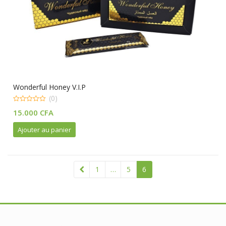
Wonderful Honey V.I.P
(0)
0
15.000
CFA
out
of
5
Ajouter au panier
1
…
5
6