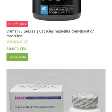
Out Of Stock
Viaman90 Gélules | Capsules naturelles d’amélioration
masculine
(0)
0
30.000
CFA
out
of
5
Lire la suite