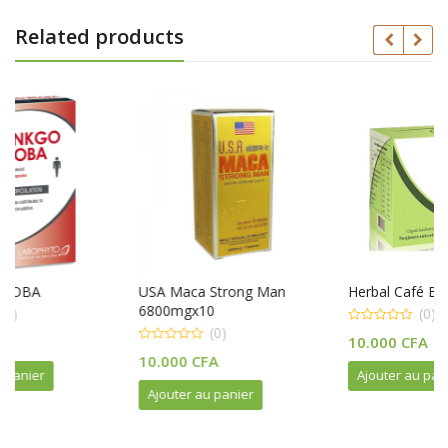
Related products
USA Maca Strong Man
Herbal Café Bio Naturel
6800mgx10
(0)
(0)
0
10.000
CFA
out
0
of
10.000
CFA
out
5
Ajouter au panier
of
5
Ajouter au panier