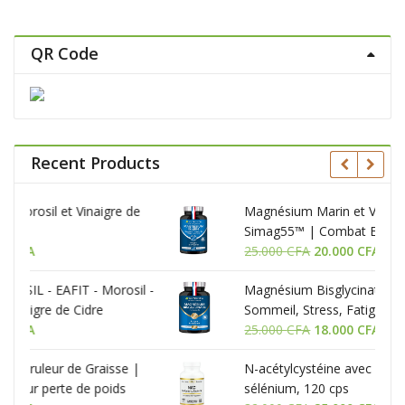
QR Code
Recent Products
e de
Magnésium Marin et Vitamine B6 | Breveté
Simag55™ | Combat Efficacement la
Le
Le
Fatigue | 150 mg/jour | 120 Gélules
25.000
CFA
20.000
CFA
prix
prix
osil -
Magnésium Bisglycinate + Vitamine B6 -
initial
actuel
Sommeil, Stress, Fatigue - 90 Gélules
était :
est :
Le
Le
25.000
CFA
25.000 CFA.
18.000
CFA
20.000 CFA.
prix
prix
se |
N-acétylcystéine avec molybdène et
initial
actuel
ds
sélénium, 120 cps
était :
est :