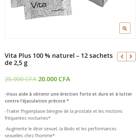
Vita Plus 100 % naturel – 12 sachets
de 2,5 g
Le
Le
25.000
CFA
20.000
CFA
23.000
CFA
prix
prix
18.000
20.000
CFA
CFA
-Vous aide à obtenir une érection forte et dure et à lutter
initial
actuel
15.000
CFA
contre l’éjaculation précoce *
était :
est :
-Traiter l’hyperplasie bénigne de la prostate et les mictions
25.000 CFA.
20.000 CFA.
fréquentes nocturnes*
-Augmente le désir sexuel, la libido et les performances
sexuelles chez l’homme*