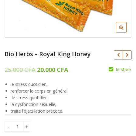
Bio Herbs – Royal King Honey
Le
Le
25.000
CFA
20.000
CFA
In Stock
prix
prix
CFA
CFA
le stress quotidien,
initial
actuel
renforcer le corps en général.
était :
est :
le stress quotidien,
la dysfonction sexuelle,
25.000 CFA.
20.000 CFA.
traite l’éjaculation précoce.
Bio Herbs - Royal King Honey quantity