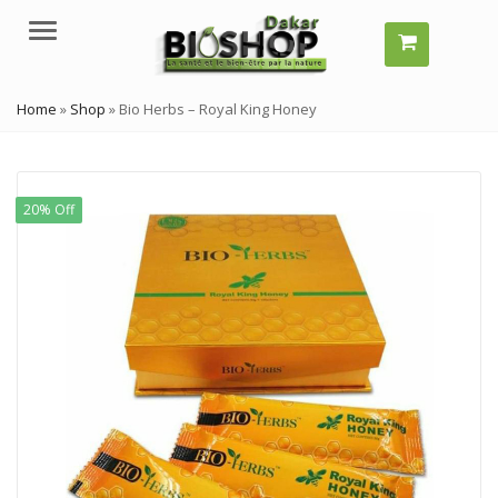
Menu
Home
»
Shop
»
Bio Herbs – Royal King Honey
20% Off