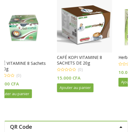
CAFÉ KOPI VITAMINE 8
Herbal Café Bio Naturel
SACHETS DE 20g
ts
(0)
(0)
0
10.000
CFA
out
0
of
15.000
CFA
out
5
Ajouter au panier
of
5
Ajouter au panier
QR Code