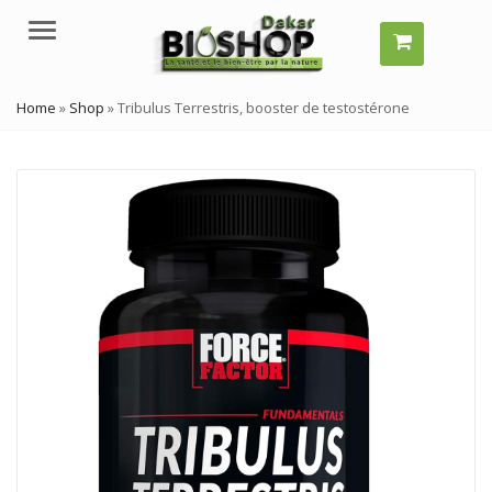
Menu
Home
»
Shop
»
Tribulus Terrestris, booster de testostérone