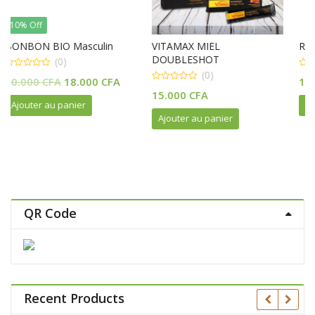
n
VITAMAX MIEL
Royal Honey VIP, 12 pièces
DOUBLESHOT
(0)
(0)
0
Le
FA
15.000
CFA
out
0
of
15.000
CFA
prix
out
5
Ajouter au panier
of
actuel
5
Ajouter au panier
est :
FA.
18.000 CFA.
QR Code
Recent Products