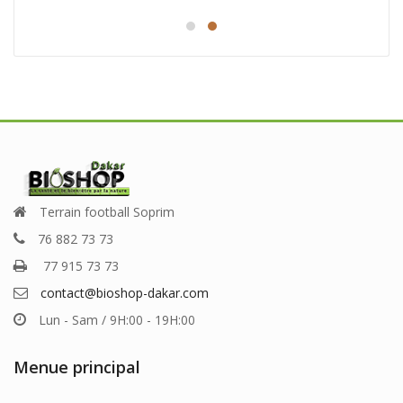
initial
actuel
était :
est :
25.000 CFA.
18.000 CFA.
A.
Terrain football Soprim
76 882 73 73
77 915 73 73
contact@bioshop-dakar.com
Lun - Sam / 9H:00 - 19H:00
Menue principal