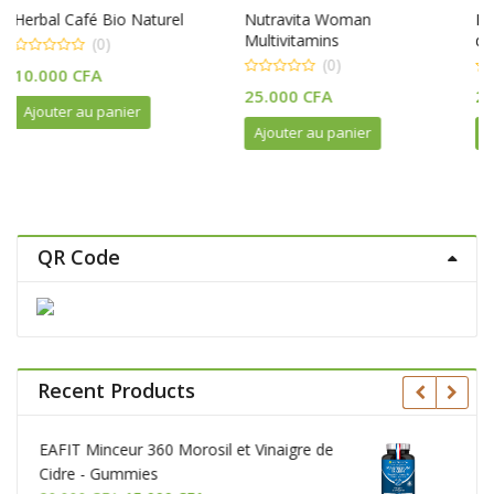
rel
Nutravita Woman
Pure Green Coffee + pert
Multivitamins
de poids
(0)
(0)
0
0
25.000
CFA
23.000
CFA
out
out
of
of
5
5
Ajouter au panier
Lire la suite
QR Code
Recent Products
 Vinaigre de
Magnésium Marin et Vitamine B6 | Br
Simag55™ | Combat Efficacement la