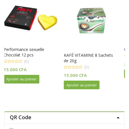
e
Ovocyplus – 60 Gellules
KAFÉ VITAMINE 8 Sachets
(0)
de 20g
0
29.000
CFA
out
(0)
of
5
0
Ajouter au panier
15.000
CFA
out
of
5
Ajouter au panier
QR Code