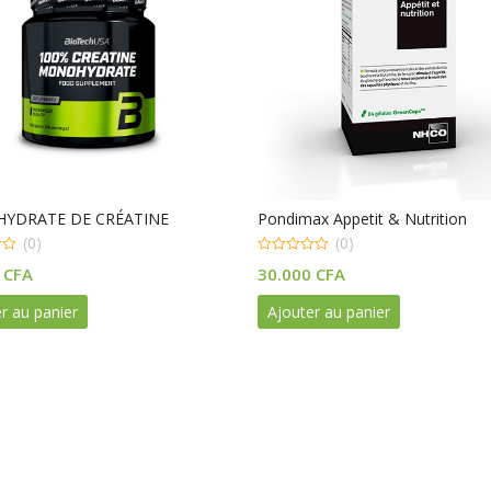
YDRATE DE CRÉATINE
Pondimax Appetit & Nutrition
(0)
(0)
0
0
CFA
30.000
CFA
out
of
5
r au panier
Ajouter au panier