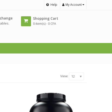
Help
My Account
échange
Shopping Cart
ables.
0 item(s) -
0
CFA
View:
12