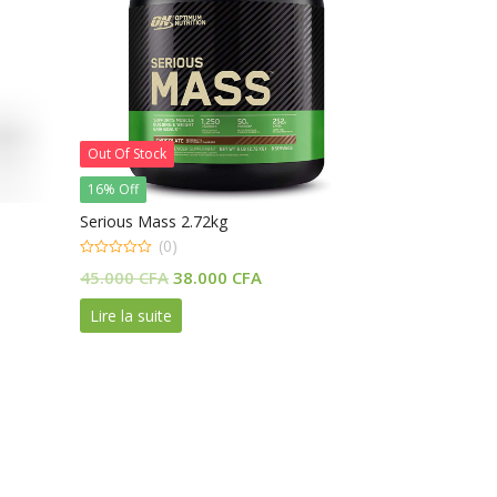
Out Of Stock
16% Off
Serious Mass 2.72kg
(0)
0
Le
Le
45.000
CFA
38.000
CFA
out
of
prix
prix
5
Lire la suite
initial
actuel
était :
est :
45.000 CFA.
38.000 CFA.