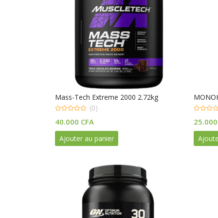
Mass-Tech Extreme 2000 2.72kg
MONOH
(0)
0
0
40.000
CFA
25.00
out
out
of
of
5
5
Ajouter au panier
Ajoute