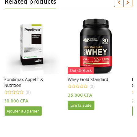
Related products
Out Of Stock
Whey Gold Standard
MONOHYDRATE DE
CRÉATINE
(0)
(0)
0
35.000
CFA
out
0
of
25.000
CFA
out
5
Lire la suite
of
5
Ajouter au panier