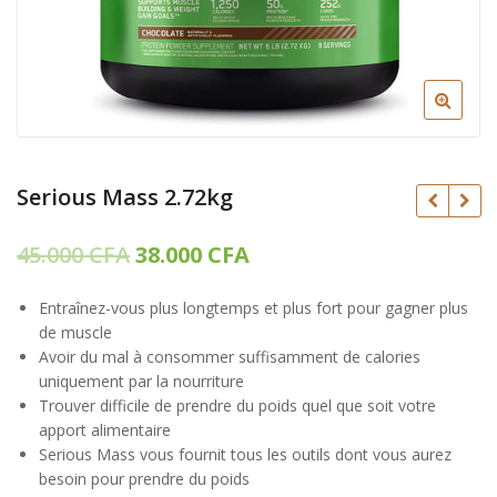
Serious Mass 2.72kg
Le
Le
45.000
CFA
38.000
CFA
prix
prix
Entraînez-vous plus longtemps et plus fort pour gagner plus
initial
actuel
CFA
de muscle
CFA
était :
est :
Avoir du mal à consommer suffisamment de calories
uniquement par la nourriture
45.000 CFA.
38.000 CFA.
Trouver difficile de prendre du poids quel que soit votre
apport alimentaire
Serious Mass vous fournit tous les outils dont vous aurez
besoin pour prendre du poids