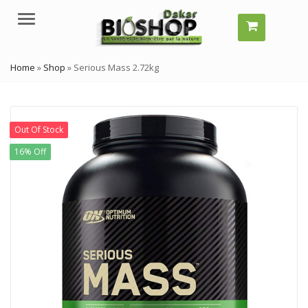
Menu
Home
»
Shop
»
Serious Mass 2.72kg
Out Of Stock
16% Off