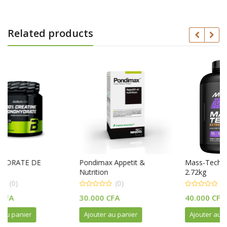
Related products
Pondimax Appetit &
Mass-Tech Extreme 2000
Nutrition
2.72kg
(0)
(0)
0
0
30.000
CFA
40.000
CFA
out
out
of
of
5
5
Ajouter au panier
Ajouter au panier