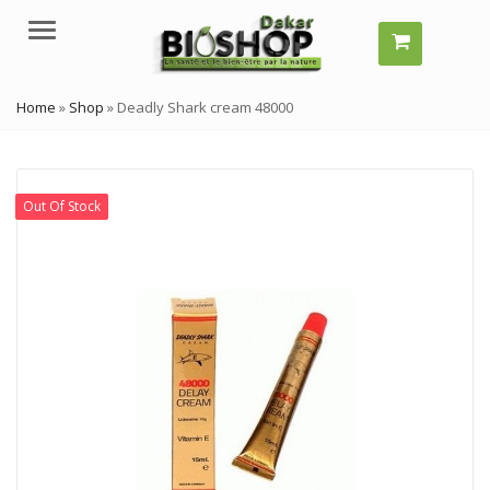
Menu
Home
»
Shop
»
Deadly Shark cream 48000
Out Of Stock