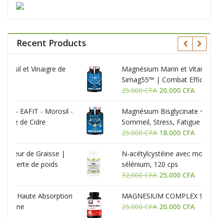
Recent Products
 de
Magnésium Marin et Vitamine B6 | Breveté
Simag55™ | Combat Efficacement la
Le
Le
Fatigue | 150 mg/jour | 120 Gélules
25.000
CFA
20.000
CFA
prix
prix
sil -
Magnésium Bisglycinate + Vitamine B6 -
initial
actuel
Sommeil, Stress, Fatigue - 90 Gélules
était :
est :
Le
Le
25.000
CFA
25.000 CFA.
18.000
CFA
20.000 CFA.
prix
prix
e |
N-acétylcystéine avec molybdène et
initial
actuel
s
sélénium, 120 cps
était :
est :
Le
Le
32.000
CFA
25.000 CFA.
25.000
CFA
18.000 CFA.
prix
prix
ption
MAGNESIUM COMPLEX 90 GELULES
initial
actuel
Le
Le
25.000
CFA
était :
20.000
CFA
est :
prix
prix
32.000 CFA.
25.000 CFA.