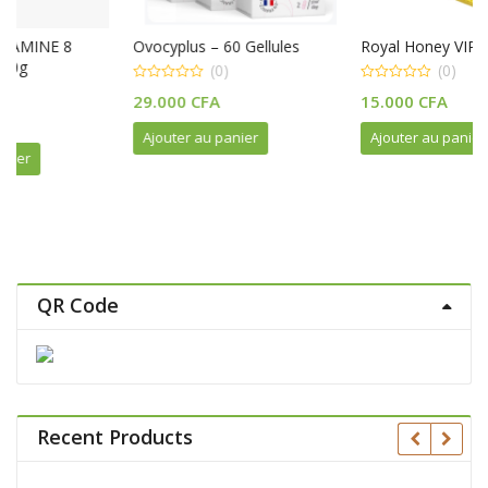
Ovocyplus – 60 Gellules
Royal Honey VIP, 12 pièces
(0)
(0)
0
0
29.000
CFA
15.000
CFA
out
out
of
of
5
5
Ajouter au panier
Ajouter au panier
QR Code
Recent Products