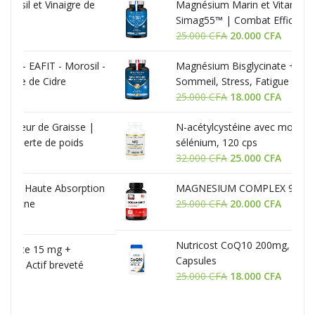
de
Magnésium Marin et Vitamine B6 | Breveté
Simag55™ | Combat Efficacement la
Le
Le
Fatigue | 150 mg/jour | 120 Gélules
25.000
CFA
20.000
CFA
prix
prix
il -
Magnésium Bisglycinate + Vitamine B6 -
initial
actuel
Sommeil, Stress, Fatigue - 90 Gélules
était :
est :
Le
Le
25.000
CFA
25.000 CFA.
18.000
CFA
20.000 CFA.
prix
prix
 |
N-acétylcystéine avec molybdène et
initial
actuel
sélénium, 120 cps
était :
est :
Le
Le
32.000
CFA
25.000 CFA.
25.000
CFA
18.000 CFA.
prix
prix
tion
MAGNESIUM COMPLEX 90 GELULES
initial
actuel
Le
Le
25.000
CFA
était :
20.000
CFA
est :
prix
prix
32.000 CFA.
25.000 CFA.
initial
actuel
Nutricost CoQ10 200mg, 60 Vegetarian
était :
est :
Capsules
25.000 CFA.
20.000 CFA.
Le
Le
25.000
CFA
18.000
CFA
prix
prix
initial
actuel