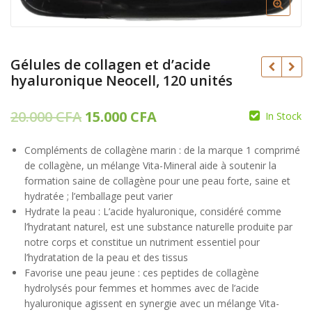
Gélules de collagen et d’acide
hyaluronique Neocell, 120 unités
Le
Le
20.000
CFA
15.000
CFA
In Stock
CFA
prix
prix
Compléments de collagène marin : de la marque 1 comprimé
initial
actuel
de collagène, un mélange Vita-Mineral aide à soutenir la
était :
est :
formation saine de collagène pour une peau forte, saine et
hydratée ; l’emballage peut varier
20.000 CFA.
15.000 CFA.
20.000
CFA
Hydrate la peau : L’acide hyaluronique, considéré comme
15.000
CFA
l’hydratant naturel, est une substance naturelle produite par
notre corps et constitue un nutriment essentiel pour
l’hydratation de la peau et des tissus
Favorise une peau jeune : ces peptides de collagène
hydrolysés pour femmes et hommes avec de l’acide
hyaluronique agissent en synergie avec un mélange Vita-