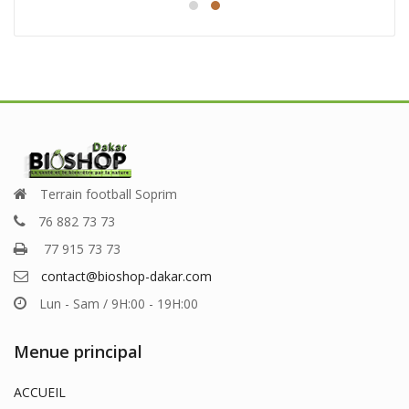
était :
est :
25.000 CFA.
18.000 CFA.
Terrain football Soprim
76 882 73 73
77 915 73 73
contact@bioshop-dakar.com
Lun - Sam / 9H:00 - 19H:00
Menue principal
ACCUEIL