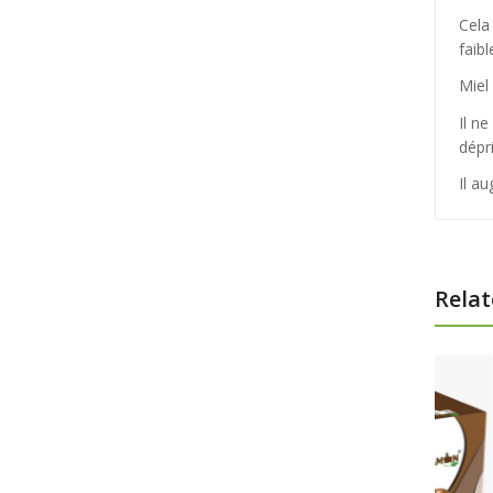
Cela
faib
Miel
Il n
dépr
Il a
Relat