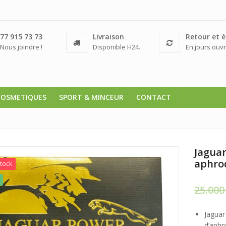
77 915 73 73
Livraison
Retour et 
Nous joindre !
Disponible H24.
En jours ouvr
COSMETIQUES
SPORT & MINCEUR
CONTACT
Jaguar
aphro
Stock
25.00
Jaguar
d’aphr