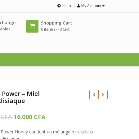
Help
My Account
échange
Shopping Cart
ables.
0 item(s) -
0
CFA
 Power – Miel
disiaque
Le
Le
0
CFA
16.000
CFA
prix
prix
CFA
 Power Honey contient un mélange miraculeux
initial
actuel
CFA
odisiaques :