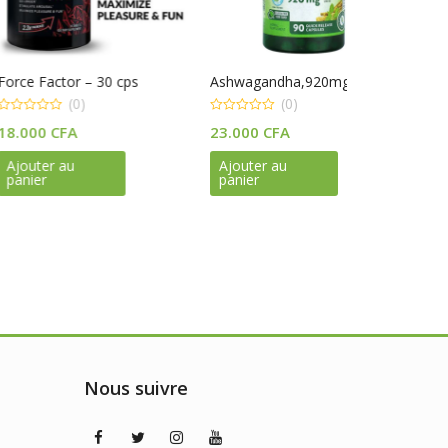
20% Off
tor – 30 cps
Ashwagandha,920mg, 90cps
Bio Herbs – R
Honey
(0)
(0)
(0)
0
FA
23.000
CFA
out
0
of
25.000
CFA
out
5
au
Ajouter au
of
p
panier
5
Ajouter au
i
panier
é
Nous suivre