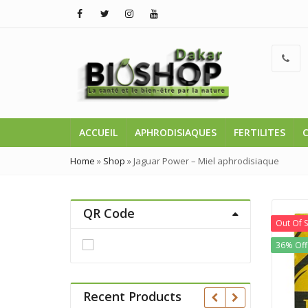
ACCUEIL
APHRODISIAQUES
FERTILITES
Home
»
Shop
»
Jaguar Power – Miel aphrodisiaque
QR Code
Out Of 
36% Off
Recent Products