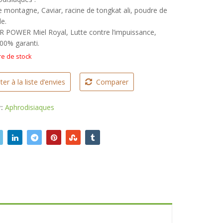
était :
est :
e montagne, Caviar, racine de tongkat ali, poudre de
le.
25.000 CFA.
16.000 CFA.
 POWER Miel Royal, Lutte contre l’impuissance,
100% garanti.
e de stock
ter à la liste d’envies
Comparer
y:
Aphrodisiaques