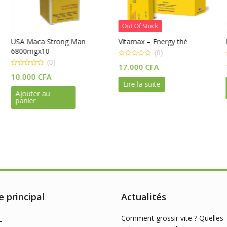
Out Of Stock
aca Strong Man
Vitamax – Energy thé
Force Fac
mgx10
(0)
(0)
0
0
17.000
CFA
18.000
C
out
out
of
of
00
CFA
5
5
Lire la suite
Ajouter 
panier
ter au
er
 principal
Actualités
Comment grossir vite ? Quelles
L