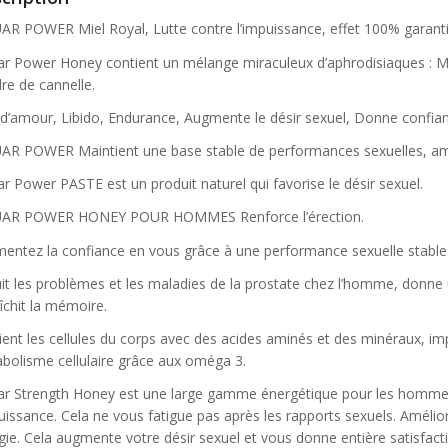
initial
prix
initial
prix
VOMA Zinc
était :
actuel
Nutricost CoQ10
était :
actuel
AR POWER Miel Royal, Lutte contre l’impuissance, effet 100% garanti
glycinate 15 mg +
25.000 CFA.
est :
200mg, 60 Vegetarian
25.000 CFA.
est :
ar Power Honey contient un mélange miraculeux d’aphrodisiaques : Mie
Le
Le
amine B6, 120
.000
CFA
18.000 CFA.
Capsules
25.000
CFA
20.000 CFA.
re de cannelle.
prix
Le
prix
Le
ules, Actif breveté
.000
CFA
18.000
CFA
initial
prix
initial
prix
AACS®, Immunité
 d’amour, Libido, Endurance, Augmente le désir sexuel, Donne confianc
était :
actuel
était :
actuel
cné,
AR POWER Maintient une base stable de performances sexuelles, amél
25.000 CFA.
est :
25.000 CFA.
est :
20.000 CFA.
18.000 CFA.
ar Power PASTE est un produit naturel qui favorise le désir sexuel.
AR POWER HONEY POUR HOMMES Renforce l’érection.
entez la confiance en vous grâce à une performance sexuelle stable
it les problèmes et les maladies de la prostate chez l’homme, donne une
îchit la mémoire.
ient les cellules du corps avec des acides aminés et des minéraux, i
bolisme cellulaire grâce aux oméga 3.
ar Strength Honey est une large gamme énergétique pour les hommes. Il
puissance. Cela ne vous fatigue pas après les rapports sexuels. Amélio
gie. Cela augmente votre désir sexuel et vous donne entière satisfact