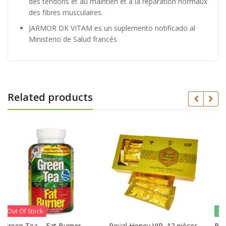
des tendons et au maintien et à la réparation normaux
des fibres musculaires.
JARMOR DK VITAM es un suplemento notificado al
Ministerio de Salud francés
Related products
20% Off
er
Royal Honey VIP, 12 pièces
Bio Herbs – Royal King