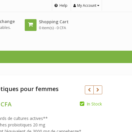
Help
My Account
échange
Shopping Cart
ables.
0 item(s) -
0
CFA
otiques pour femmes
0
CFA
In Stock
CFA
CFA
iards de cultures actives**
hes probiotiques 20 mg
nt l’équivalent de 3000 mg de canneberge*