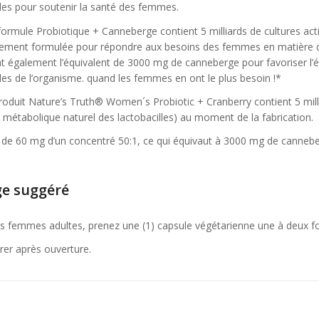
les pour soutenir la santé des femmes.
ormule Probiotique + Canneberge contient 5 milliards de cultures act
lement formulée pour répondre aux besoins des femmes en matière d
t également l’équivalent de 3000 mg de canneberge pour favoriser l’éq
les de l’organisme. quand les femmes en ont le plus besoin !*
oduit Nature’s Truth® Women´s Probiotic + Cranberry contient 5 millia
 métabolique naturel des lactobacilles) au moment de la fabrication.
 de 60 mg d’un concentré 50:1, ce qui équivaut à 3000 mg de cannebe
e suggéré
s femmes adultes, prenez une (1) capsule végétarienne une à deux foi
rer après ouverture.