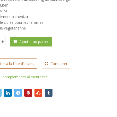
luten
 OGM
ément alimentaire
e ciblée pour les femmes
e végétarienne
Ajouter au panier
ques pour femmes quantity
ter à la liste d’envies
Comparer
y:
complements alimentaires