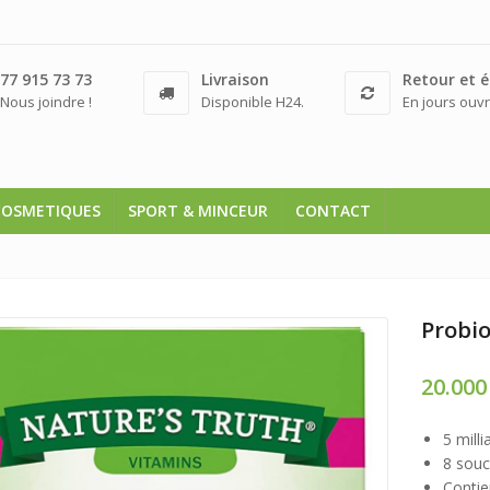
77 915 73 73
Livraison
Retour et 
Nous joindre !
Disponible H24.
En jours ouvr
COSMETIQUES
SPORT & MINCEUR
CONTACT
Probi
20.00
5 mill
8 souc
Contie