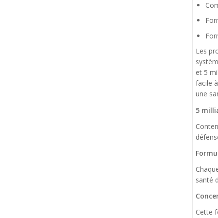
Com
For
For
Les pro
systèm
et 5 mi
facile 
une san
5 mill
Contena
défense
Formul
Chaque 
santé d
Concen
Cette f