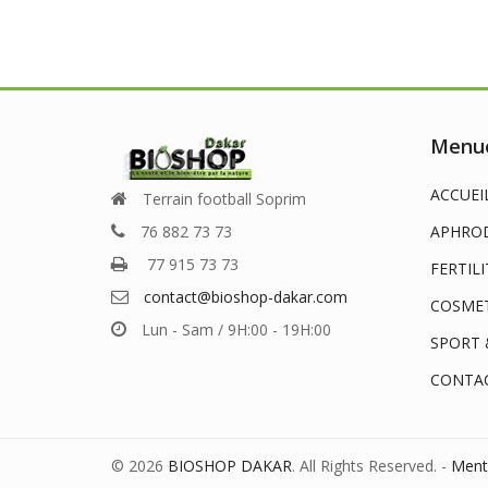
Menue
ACCUEI
Terrain football Soprim
76 882 73 73
APHROD
77 915 73 73
FERTILI
contact@bioshop-dakar.com
COSME
Lun - Sam / 9H:00 - 19H:00
SPORT 
CONTA
© 2026
BIOSHOP DAKAR
. All Rights Reserved. -
Ment