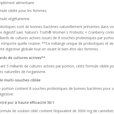
plément alimentaire
mule ciblée pour les femmes
mule végétarienne
biotiques sont de bonnes bactéries naturellement présentes dans votr
e digestif sain. Nature’s Truth® Women´s Probiotic + Cranberry conti
lliards de cultures actives issues de 8 souches probiotiques par porti
à n’importe quelle routine. **Ce mélange unique de probiotiques et d
té digestive globale tout en visant le bien-être des femmes.
iards de cultures actives**
nt 5 milliards de cultures actives par portion, cette formule ciblée 
s naturelles de l’organisme.
e multi-souches ciblée
portion contient 8 souches probiotiques de bonnes bactéries pour soute
igestive.
tré pur à haute efficacité 50:1
ormule de soutien ciblé contient l’équivalent de 3000 mg de cannebe