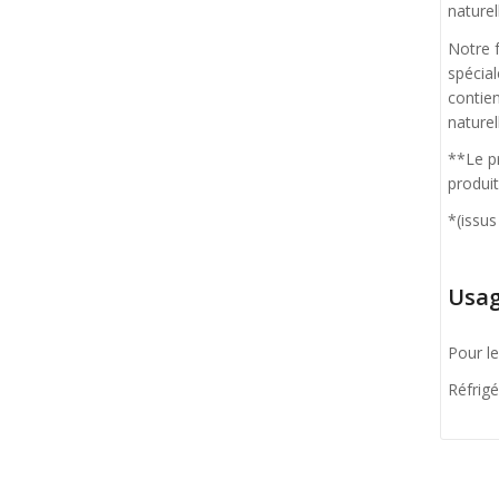
naturel
Notre f
spécia
contien
naturel
**Le pr
produit
*(issus
Usag
Pour le
Réfrigé