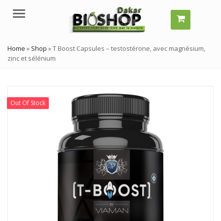
Menu
Home
»
Shop
»
T Boost Capsules – testostérone, avec magnésium,
zinc et sélénium
Out Of Stock